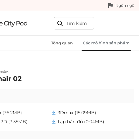
Ngôn ngữ
e City Pod
Tổng quan
Các mô hình sản phẩm
 phẩm
air 02
p
(36.2MB)
3Dmax
(15.09MB)
 3D
(3.55MB)
Lập bản đồ
(0.04MB)