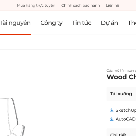
Mua hàng trực tuyến
Chính sách bảo hành
Liên hệ
Tài nguyên
Công ty
Tin tức
Dự án
Th
Các mô hình sản
Wood Ch
Tải xuống
SketchU
AutoCAD
Chi tiết