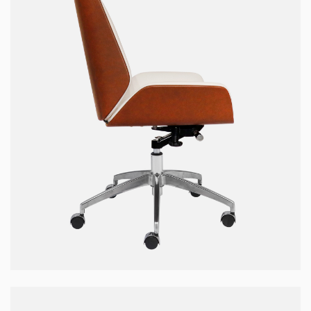
Ghế WOOD-01