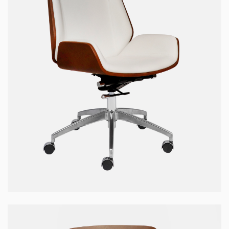
Ghế WOOD-01