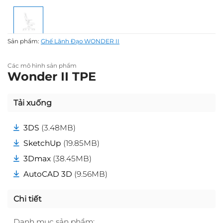
Sản phẩm:
Ghế Lãnh Đạo WONDER II
Các mô hình sản phẩm
Wonder II TPE
Tải xuống
3DS
(3.48MB)
SketchUp
(19.85MB)
3Dmax
(38.45MB)
AutoCAD 3D
(9.56MB)
Chi tiết
Danh mục sản phẩm: