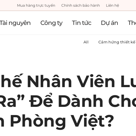
Mua hàng trực tuyến
Chính sách bảo hành
Liên hệ
Tài nguyên
Công ty
Tin tức
Dự án
Th
All
Cảm hứng thiết kế
Ghế Nhân Viên L
 Ra” Để Dành Ch
n Phòng Việt?