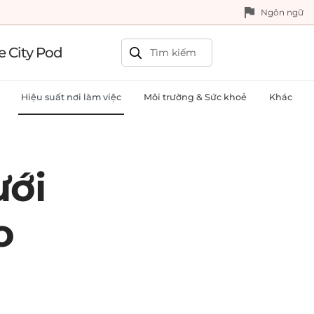
Ngôn ngữ
e City Pod
Hiệu suất nơi làm việc
Môi trường & Sức khoẻ
Khác
ưới
o