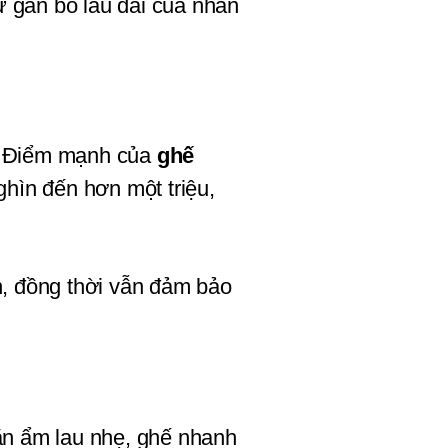
 gắn bó lâu dài của nhân 
. Điểm mạnh của 
ghế 
hìn đến hơn một triệu, 
 đồng thời vẫn đảm bảo 
hăn ẩm lau nhẹ, ghế nhanh 