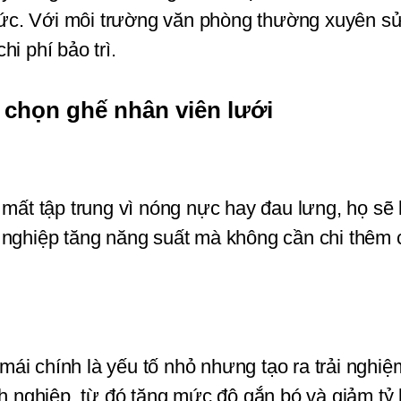
ức. Với môi trường văn phòng thường xuyên sử 
i phí bảo trì.
p chọn ghế nhân viên lưới
 mất tập trung vì nóng nực hay đau lưng, họ sẽ l
 nghiệp tăng năng suất mà không cần chi thêm c
 mái chính là yếu tố nhỏ nhưng tạo ra trải nghiệ
nghiệp, từ đó tăng mức độ gắn bó và giảm tỷ l