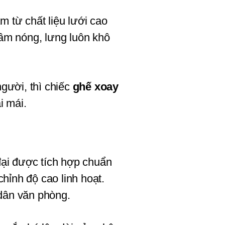
 từ chất liệu lưới cao 
hầm nóng, lưng luôn khô 
ười, thì chiếc 
ghế xoay 
i mái.
Nhiều người nghĩ ghế lưới chỉ có ưu điểm “mát”, nhưng thực tế các dòng sản phẩm hiện đại được tích hợp chuẩn 
hỉnh độ cao linh hoạt. 
 dân văn phòng.