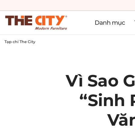
Danh mục
Tạp chí The City
Vì Sao 
“Sinh
Vă