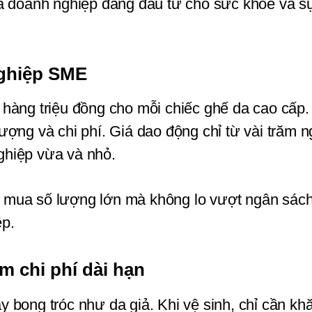
là doanh nghiệp đang đầu tư cho sức khỏe và sự
nghiệp SME
 hàng triệu đồng cho mỗi chiếc ghế da cao cấp
ượng và chi phí. Giá dao động chỉ từ vài trăm ng
ghiệp vừa và nhỏ.
 mua số lượng lớn mà không lo vượt ngân sách,
ệp.
ệm chi phí dài hạn
hay bong tróc như da giả. Khi vệ sinh, chỉ cần k