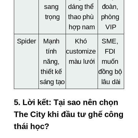
sang 
dáng thể 
đoàn, 
trọng
thao phù 
phòng 
hợp nam
VIP
Spider
Mạnh 
Khó 
SME, 
tính 
customize 
FDI 
năng, 
màu lưới
muốn 
thiết kế 
đồng bộ 
sáng tạo
lâu dài
5. Lời kết: Tại sao nên chọn 
The City khi đầu tư ghế công 
thái học?