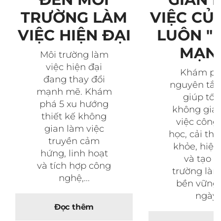
VIỆC CỦ
TRƯỜNG LÀM
LUÔN "
VIỆC HIỆN ĐẠI
MẠN
Môi trường làm
việc hiện đại
Khám ph
đang thay đổi
nguyên tắc
mạnh mẽ. Khám
giúp tối
phá 5 xu hướng
không gia
thiết kế không
việc công 
gian làm việc
học, cải thi
truyền cảm
khỏe, hiệu
hứng, linh hoạt
và tạo 
và tích hợp công
trường làm
nghệ,...
bền vững
ngày.
Đọc thêm