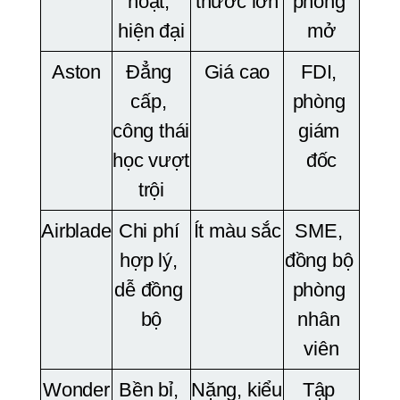
hoạt, 
thước lớn
phòng 
hiện đại
mở
Aston
Đẳng 
Giá cao
FDI, 
cấp, 
phòng 
công thái 
giám 
học vượt 
đốc
trội
Airblade
Chi phí 
Ít màu sắc
SME, 
hợp lý, 
đồng bộ 
dễ đồng 
phòng 
bộ
nhân 
viên
Wonder
Bền bỉ, 
Nặng, kiểu 
Tập 