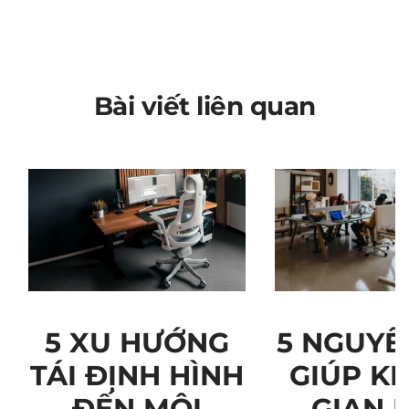
Bài viết liên quan
5 NGUYÊ
5 XU HƯỚNG
GIÚP K
TÁI ĐỊNH HÌNH
GIAN 
ĐẾN MÔI