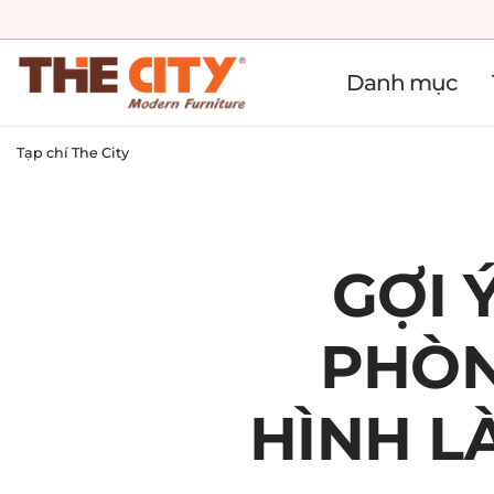
Danh mục
Tạp chí The City
GỢI 
PHÒN
HÌNH L