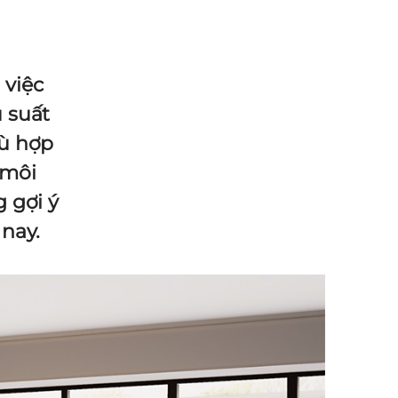
 việc
 suất
hù hợp
 môi
 gợi ý
nay.