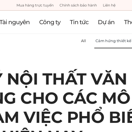
Mua hàng trực tuyến
Chính sách bảo hành
Liên hệ
Tài nguyên
Công ty
Tin tức
Dự án
Th
All
Cảm hứng thiết kế
Ý NỘI THẤT VĂN
G CHO CÁC MÔ
ÀM VIỆC PHỔ BI