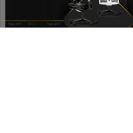
Công Thái Học Trong
Phong Cách Thể Thao
Cho Hiệu Suất Tối Đa
Sử dụng cấu trúc cứng để neo
giữ tại những điểm cần thiết,
kết hợp
với vật liệu mềm linh hoạt tại
các vùng tiếp xúc với cơ thể để
mang