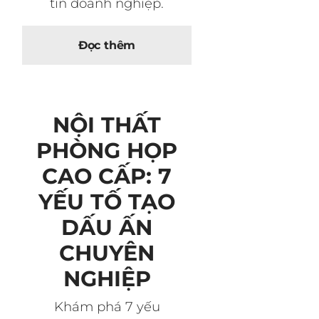
tín doanh nghiệp.
Đọc thêm
NỘI THẤT
PHÒNG HỌP
CAO CẤP: 7
YẾU TỐ TẠO
DẤU ẤN
CHUYÊN
NGHIỆP
Khám phá 7 yếu