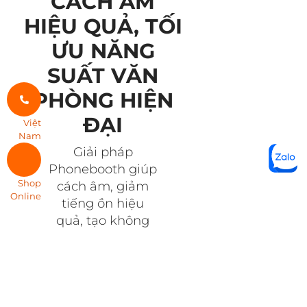
CÁCH ÂM
HIỆU QUẢ, TỐI
ƯU NĂNG
SUẤT VĂN
PHÒNG HIỆN
ĐẠI
Việt
Nam
Giải pháp
Phonebooth giúp
Shop
cách âm, giảm
Online
tiếng ồn hiệu
quả, tạo không
gian yên tĩnh và
tăng hiệu suất
làm việc cho văn
phòng hiện đại.