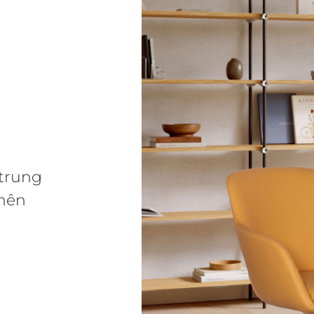
 trung
 nên