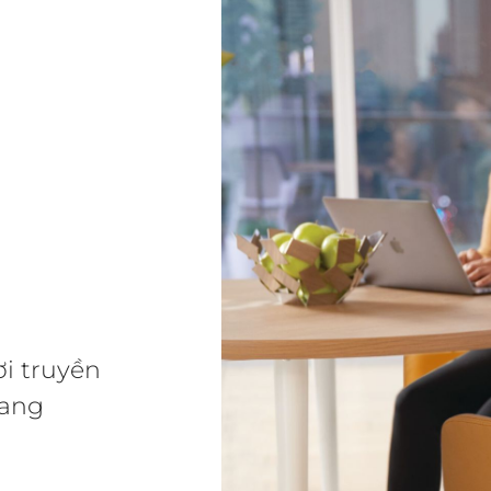
ơi truyền
sang