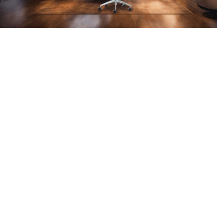
Ghế Lãnh Đạo Sofo –
Biểu Tượng Của Phong
Cách Lãnh Đạo Hiện Đại
Ghế Sofo là sự kết hợp hoàn
hảo giữa thiết kế tinh tế và
tính năng vượt trội, mang đến
trải nghiệm ngồi làm việc thoải
mái và đẳng cấp cho người sử
dụng.