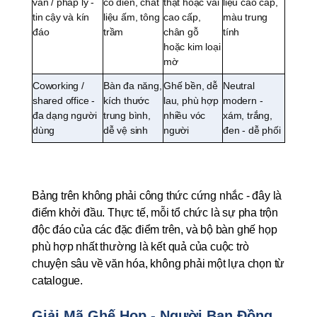
vấn / pháp lý - 
cổ điển, chất 
thật hoặc vải 
liệu cao cấp, 
tin cậy và kín 
liệu ấm, tông 
cao cấp, 
màu trung 
đáo
trầm
chân gỗ 
tính
hoặc kim loại 
mờ
Coworking / 
Bàn đa năng, 
Ghế bền, dễ 
Neutral 
shared office - 
kích thước 
lau, phù hợp 
modern - 
đa dạng người 
trung bình, 
nhiều vóc 
xám, trắng, 
dùng
dễ vệ sinh
người
đen - dễ phối
Bảng trên không phải công thức cứng nhắc - đây là 
điểm khởi đầu. Thực tế, mỗi tổ chức là sự pha trộn 
độc đáo của các đặc điểm trên, và bộ bàn ghế họp 
phù hợp nhất thường là kết quả của cuộc trò 
chuyện sâu về văn hóa, không phải một lựa chọn từ 
catalogue.
Giải Mã Ghế Họp - Người Bạn Đồng 