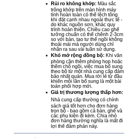
Rủi ro không khớp: 
Màu sắc 
trông khớp trên màn hình máy 
tính hoàn toàn có thể lệch tông 
khi đặt cạnh nhau ngoài thực tế - 
do khác nguồn sơn, khác quy 
trình hoàn thiện. Chiều cao ghế 
tưởng chuẩn có thể chênh 2-3cm 
so với bàn, tạo tư thế ngồi không 
thoải mái mà người dùng chỉ 
nhận ra sau vài tuần sử dụng.
Khó mở rộng đồng bộ: 
Khi văn 
phòng cần thêm phòng họp hoặc 
thêm chỗ ngồi, việc mua bổ sung 
theo bộ từ một nhà cung cấp đảm 
bảo nhất quán. Mua rời lẻ từ đầu 
khiến mỗi lần bổ sung là một bài 
toán phối hợp mới.
Giá trị thương lượng thấp hơn: 
Nhà cung cấp thường có chính 
sách giá tốt hơn cho đơn hàng 
trọn bộ - bao gồm cả bàn, ghế và 
các phụ kiện đi kèm. Chia nhỏ 
đơn hàng thường nghĩa là mất đi 
lợi thế đàm phán này.