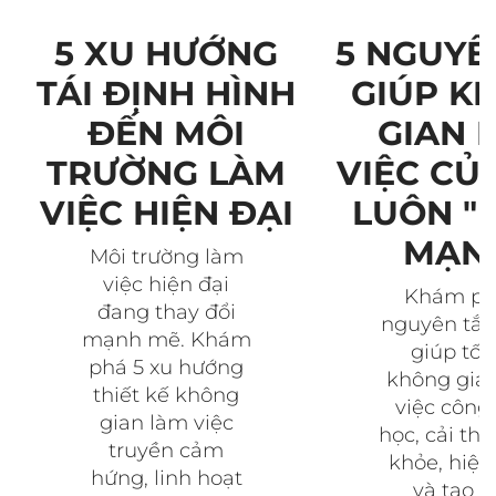
5 NGUYÊ
5 XU HƯỚNG
GIÚP K
TÁI ĐỊNH HÌNH
GIAN 
ĐẾN MÔI
VIỆC CỦ
TRƯỜNG LÀM
LUÔN "
VIỆC HIỆN ĐẠI
MẠN
Môi trường làm
việc hiện đại
Khám ph
đang thay đổi
nguyên tắc
mạnh mẽ. Khám
giúp tối
phá 5 xu hướng
không gia
thiết kế không
việc công 
gian làm việc
học, cải thi
truyền cảm
khỏe, hiệu
hứng, linh hoạt
và tạo 