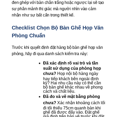
đen ghép với bàn chân trắng hoặc ngược lại sẽ tạo 
sự phân mảnh thị giác mà người nhìn vào cảm 
nhận như sự bất cẩn trong thiết kế.
Checklist Chọn Bộ Bàn Ghế Họp Văn 
Phòng Chuẩn
Trước khi quyết định đặt hàng bộ bàn ghế họp văn 
phòng, hãy đi qua danh sách kiểm tra này:
Đã xác định rõ vai trò và tần 
suất sử dụng của phòng họp 
chưa? 
Họp nội bộ hàng ngày 
hay tiếp khách bên ngoài định 
kỳ? Hai nhu cầu này có thể cần 
bộ bàn ghế khác nhau về phong 
cách và chất liệu.
Đã đo và vẽ mặt bằng phòng 
chưa? 
Xác nhận khoảng cách lối 
đi tối thiểu 75cm quanh bàn khi 
ghế đã được đẩy vào. Đặt ghế 
giả định trên bản vẽ trước khi đặt 