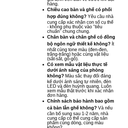
hàng.
Chiều cao bàn và ghế có phối 
hợp đúng không? 
Yêu cầu nhà 
cung cấp xác nhận con số cụ thể 
- không phụ thuộc vào "tiêu 
chuẩn" chung chung.
Chân bàn và chân ghế có đồng 
bộ ngôn ngữ thiết kế không? 
Ít 
nhất cùng tone màu (đen-đen, 
trắng-trắng) hoặc cùng vật liệu 
(sắt-sắt, gỗ-gỗ).
Có xem mẫu vật liệu thực tế 
dưới ánh sáng của phòng 
không? 
Màu sắc thay đổi đáng 
kể dưới ánh sáng tự nhiên, đèn 
LED và đèn huỳnh quang. Luôn 
xem mẫu thật trước khi xác nhận 
đơn hàng.
Chính sách bảo hành bao gồm 
cả bàn lẫn ghế không? 
Và nếu 
cần bổ sung sau 1-2 năm, nhà 
cung cấp có thể cung cấp sản 
phẩm cùng dòng, cùng màu 
không?