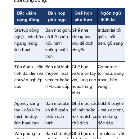
của cộng đồng:
Đặc điểm 
Bàn họp 
Ghế họp 
Ngôn ngữ 
cộng đồng
phù hợp
phù hợp
thiết kế
Startup công 
Bàn nhỏ gọn, 
Ghế nhẹ 
Industrial tối 
nghệ - văn hóa 
có thể ghép 
không tay 
giản - sắt 
ngang hàng, 
nối, hình 
vịn, dễ dịch 
đen, gỗ sáng
linh hoạt
vuông hoặc 
chuyển
tròn
Tập đoàn - cần 
Bàn dài hình 
Ghế bọc 
Corporate - 
tính đại diện và 
thuyền, mặt 
vải/da có tay 
tối màu, sang 
chuyên nghiệp 
veneer hoặc 
vịn, lưng cao 
trọng, bền 
cao
HPL cao cấp
hoặc trung 
vững
bình
Agency sáng 
Bàn modular 
Ghế màu sắc 
Bold & playful 
tạo - cần kích 
có thể ghép 
nổi bật hoặc 
- màu accent, 
thích tư duy, 
nhiều cấu 
mix-match có 
hình dáng 
linh hoạt cao
hình
chủ đích
độc đáo
Văn phòng tư 
Bàn chữ nhật 
Ghế bọc da 
Timeless - vật 