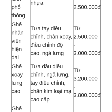
nhựa
phổ
2.500.000đ
thông
Ghế
Tựa tay điều
Từ
nhân
chỉnh, chân xoay,
2.500.000
viên
điều chỉnh độ
-
hiện
cao, ngả lưng
3.000.000đ
đại
Ghế
Tựa đầu điều
Từ
xoay
chỉnh, ngả lưng,
3.200.000
lưng
tay điều chỉnh,
-
cao
chân kim loại mạ
3.800.000đ
cao cấp
Ghế