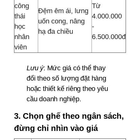
công
Từ
Đệm êm ái, lưng
thái
4.000.000
uốn cong, nâng
học
-
hạ đa chiều
nhân
6.500.000đ
viên
Lưu ý
: Mức giá có thể thay 
đổi theo số lượng đặt hàng 
hoặc thiết kế riêng theo yêu 
cầu doanh nghiệp.
3. Chọn ghế theo ngân sách, 
đừng chỉ nhìn vào giá