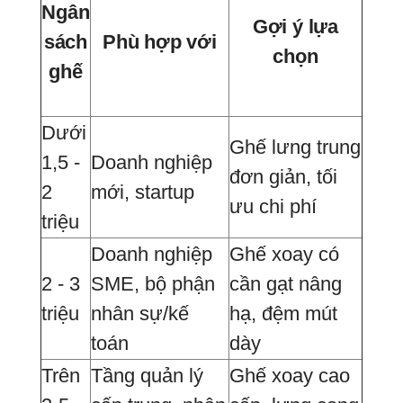
Ngân
Gợi ý lựa
sách
Phù hợp với
chọn
ghế
Dưới
Ghế lưng trung
1,5 -
Doanh nghiệp
đơn giản, tối
2
mới, startup
ưu chi phí
triệu
Doanh nghiệp
Ghế xoay có
2 - 3
SME, bộ phận
cần gạt nâng
triệu
nhân sự/kế
hạ, đệm mút
toán
dày
Trên
Tầng quản lý
Ghế xoay cao