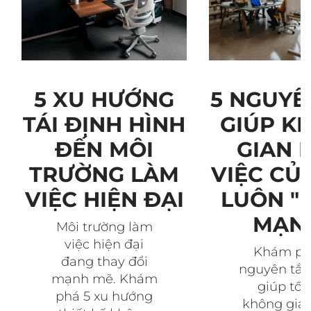
5 NGUYÊ
5 XU HƯỚNG
GIÚP K
TÁI ĐỊNH HÌNH
GIAN 
ĐẾN MÔI
VIỆC CỦ
TRƯỜNG LÀM
LUÔN "
VIỆC HIỆN ĐẠI
MẠN
Môi trường làm
việc hiện đại
Khám ph
đang thay đổi
nguyên tắc
mạnh mẽ. Khám
giúp tối
phá 5 xu hướng
không gia