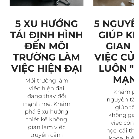
5 NGUYÊ
5 XU HƯỚNG
GIÚP K
TÁI ĐỊNH HÌNH
GIAN 
ĐẾN MÔI
VIỆC CỦ
TRƯỜNG LÀM
LUÔN "
VIỆC HIỆN ĐẠI
MẠN
Môi trường làm
việc hiện đại
Khám ph
đang thay đổi
nguyên tắc
mạnh mẽ. Khám
giúp tối
phá 5 xu hướng
không gia
thiết kế không
việc công 
gian làm việc
học, cải thi
truyền cảm
khỏe, hiệu