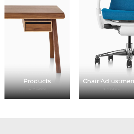
Products
Chair Adjustmen
2 Video
4 Video